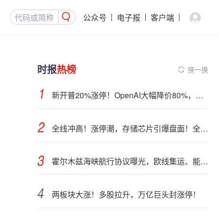
公众号
电子报
客户端
时报
热榜
换一换
新开普20%涨停！OpenAI大幅降价80%，四大利好齐聚：AI应用集体爆发
全线冲高！涨停潮，存储芯片引爆盘面！全球AI算力部署提速
霍尔木兹海峡航行协议曝光，欧线集运、能化品种期货大跌
两板块大涨！多股拉升，万亿巨头封涨停！