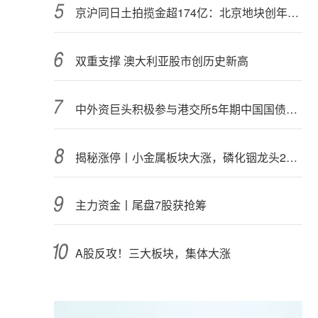
京沪同日土拍揽金超174亿：北京地块创年内纪录，上海最高溢价28.45%
双重支撑 澳大利亚股市创历史新高
中外资巨头积极参与港交所5年期中国国债期货交易
揭秘涨停丨小金属板块大涨，磷化铟龙头2连板
主力资金丨尾盘7股获抢筹
A股反攻！三大板块，集体大涨