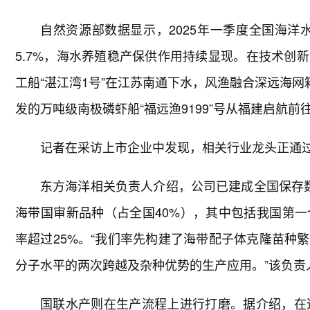
自然资源部数据显示，2025年一季度全国海洋
5.7%，海水养殖稳产保供作用持续显现。在技术创
工船“湛江湾1号”在江苏南通下水，风渔融合深远海网
发的万吨级南极磷虾船“福远渔9199”号从福建启航前
记者在采访上市企业中发现，相关行业龙头正通
东方海洋相关负责人介绍，公司已建成全国保存
海带国审新品种（占全国40%），其中包括我国第
率超过25%。“我们率先构建了海带配子体克隆苗种
分子水平的两次跨越及杂种优势的生产应用。”该负责
国联水产则在生产流程上进行打磨。据介绍，在