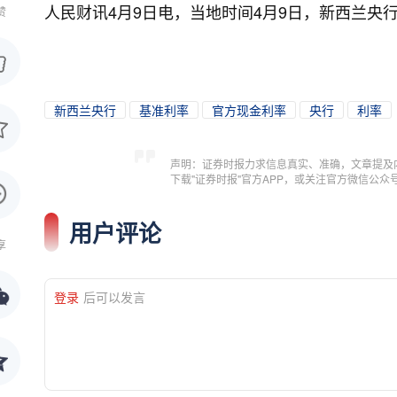
人民财讯4月9日电，
当地时间4月9日，新西兰央行
赞
新西兰央行
基准利率
官方现金利率
央行
利率
声明：证券时报力求信息真实、准确，文章提及
下载"证券时报"官方APP，或关注官方微信公
用户评论
享
登录
后可以发言