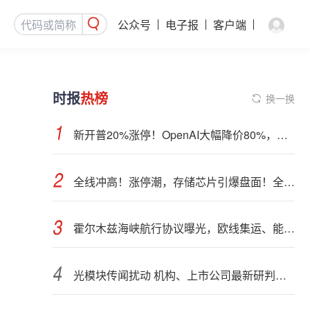
公众号
电子报
客户端
时报
热榜
换一换
新开普20%涨停！OpenAI大幅降价80%，四大利好齐聚：AI应用集体爆发
全线冲高！涨停潮，存储芯片引爆盘面！全球AI算力部署提速
霍尔木兹海峡航行协议曝光，欧线集运、能化品种期货大跌
光模块传闻扰动 机构、上市公司最新研判来了