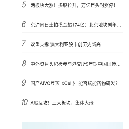
两板块大涨！多股拉升，万亿巨头封涨停！
京沪同日土拍揽金超174亿：北京地块创年内纪录，上海最高溢价28.45%
双重支撑 澳大利亚股市创历史新高
中外资巨头积极参与港交所5年期中国国债期货交易
国产AIVC登顶《Cell》 能否赋能药物研发？
A股反攻！三大板块，集体大涨