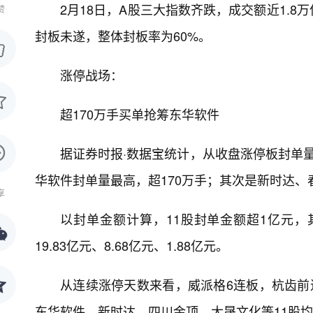
2月18日，A股三大指数齐跌，成交额近1.8
赞
封板未遂，整体封板率为60%。
涨停战场：
超170万手买单抢筹东华软件
据证券时报·数据宝统计，从收盘涨停板封单量来
华软件封单量最高，超170万手；其次是新时达、春
享
以封单金额计算，11股封单金额超1亿元
19.83亿元、8.68亿元、1.88亿元。
从连续涨停天数来看，威派格6连板，杭齿前
东华软件、新时达、四川金顶、大晟文化等11股均