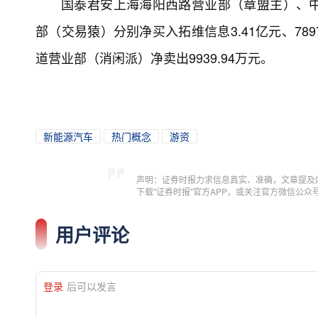
国泰君安上海海阳西路营业部（章盟主）、
部（交易猿）分别净买入拓维信息3.41亿元、78
道营业部（消闲派）净卖出9939.94万元。
新能源汽车
热门概念
游资
声明：证券时报力求信息真实、准确，文章提及
下载"证券时报"官方APP，或关注官方微信公
用户评论
登录
后可以发言