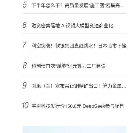
下半年怎么干？高质量发展“施工图”密集亮相 聚焦主业提质增效 国资央企向AI要动能
融资密集落地 AI视频大模型竞速商业化
利空突袭！软银集团直线跳水！日本股市下挫
科创债首次“赋能”词元算力工厂建设
刚果（金）宣布禁止铜精矿出口！算力金属影响多大？
宇树科技发行价150.8元 DeepSeek参与配售