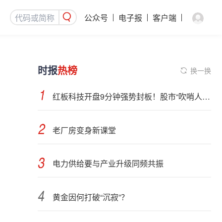
公众号
电子报
客户端
时报
热榜
换一换
红板科技开盘9分钟强势封板！股市“吹哨人”突然改口！市场风向变了？
老厂房变身新课堂
电力供给要与产业升级同频共振
黄金因何打破“沉寂”？