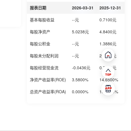
报表日期
2026-03-31
2025-12-31
2
基本每股收益
--元
0.7100元
0
每股净资产
5.0238元
4.8400元
4
每股公积金
--元
1.3886元
1
每股未分配利润
--元
2.3152元
2
每股经营现金流
-0.0436元
0.7700元
0
净资产收益率(ROE)
3.5800%
14.6500%
1
总资产收益率(ROA)
0.0000%
13.1000%
0