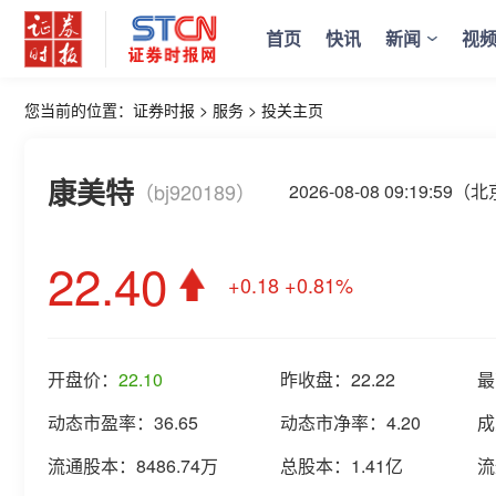
首页
快讯
新闻
视
您当前的位置：
证券时报
>
服务
>
投关主页
康美特
（bj920189）
2026-08-08 09:19:59
22.40
+0.18
+0.81%
开盘价：
22.10
昨收盘：
22.22
最
动态市盈率：
36.65
动态市净率：
4.20
成
流通股本：
8486.74万
总股本：
1.41亿
流