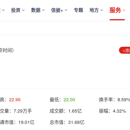
服务
频
投资
数据
信披+
专题
地方
（北京时间）
+
高：
22.96
最低：
22.00
换手率：
8.59
交量：
7.29万手
成交额：
1.65亿
振幅：
4.32%
通市值：
19.01亿
总市值：
31.68亿