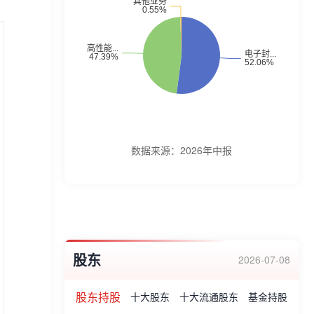
要产品形态为LED芯片封装用电子胶粘剂,产
品广泛应用于新型显示、半导体通用照明、
半导体专用照明、半导体器件封装及航空航
天等领域;公司高性能改性塑料的产品形态为
改性可发性聚苯乙烯,产品广泛应用于运动及
交通领域头部安全防护、液晶面板及锂电池
等易损件防护、建筑节能等领域。公司主要
数据来源：
2026年中报
产品为高分子新材料产品,主要包含电子封装
材料及高性能改性塑料。公司股票于2026年
07月08日在北京证券交易所上市。
股东
2026-07-08
股东持股
十大股东
十大流通股东
基金持股