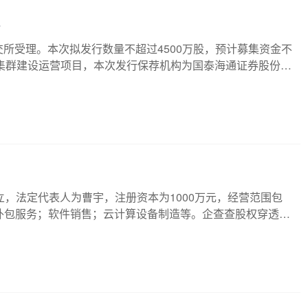
获上交所受理。本次拟发行数量不超过4500万股，预计募集资金不
集群建设运营项目，本次发行保荐机构为国泰海通证券股份有
，股市有风险，投资需谨慎。
立，法定代表人为曹宇，注册资本为1000万元，经营范围包
外包服务；软件销售；云计算设备制造等。企查查股权穿透显
北京优刻得科技有限公司共同持股。