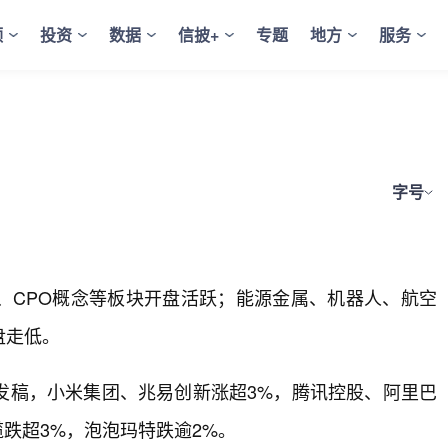
频
投资
数据
信披+
专题
地方
服务
字号
、CPO概念等板块开盘活跃；能源金属、机器人、航空
盘走低。
发稿，小米集团、兆易创新涨超3%，腾讯控股、阿里巴
跌超3%，泡泡玛特跌逾2%。