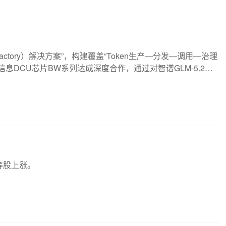
actory）解决方案”，构建覆盖“Token生产—分发—调用—治理
DCU芯片BW系列达成深度合作，通过对智谱GLM-5.2、D
国产AI芯片在Token生产场景中的规模化应用。
等股上涨。