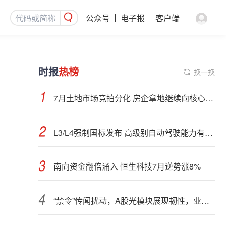
公众号
电子报
客户端
时报
热榜
换一换
7月土地市场竞拍分化 房企拿地继续向核心城市聚集
L3/L4强制国标发布 高级别自动驾驶能力有望看齐“老司机”
南向资金翻倍涌入 恒生科技7月逆势涨8%
“禁令”传闻扰动，A股光模块展现韧性，业内人士：预计落地难度大