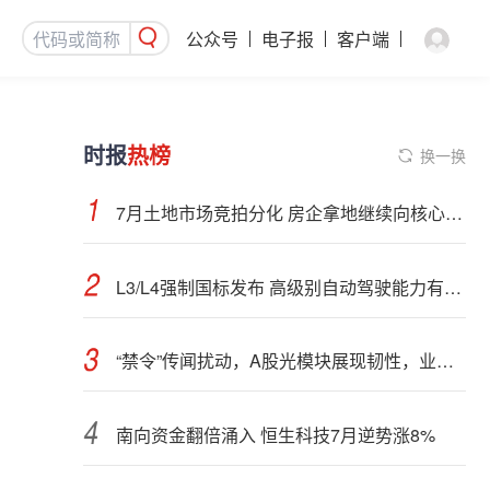
公众号
电子报
客户端
时报
热榜
换一换
7月土地市场竞拍分化 房企拿地继续向核心城市聚集
L3/L4强制国标发布 高级别自动驾驶能力有望看齐“老司机”
“禁令”传闻扰动，A股光模块展现韧性，业内人士：预计落地难度大
南向资金翻倍涌入 恒生科技7月逆势涨8%