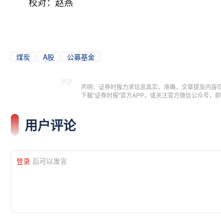
校对：赵燕
煤炭
A股
公募基金
声明：证券时报力求信息真实、准确，文章提及内容
下载"证券时报"官方APP，或关注官方微信公众号
用户评论
登录
后可以发言