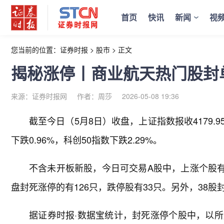
首页
快讯
新闻
视
您当前的位置：
证券时报
>
股市
>
正文
揭秘涨停丨商业航天热门股封
来源：证券时报网
作者：周莎
2026-05-08 19:36
截至今日（5月8日）收盘，上证指数报收4179.95
下跌0.96%，科创50指数下跌2.29%。
不含未开板新股，今日可交易A股中，上涨个股有36
盘封死涨停的有126只，跌停股有33只。另外，38股封
据证券时报·数据宝统计，封死涨停个股中，以