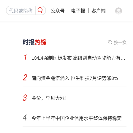
公众号
电子报
客户端
时报
热榜
换一换
L3/L4强制国标发布 高级别自动驾驶能力有望看齐“老司机”
南向资金翻倍涌入 恒生科技7月逆势涨8%
金价，罕见大涨！
今年上半年中国企业信用水平整体保持稳定